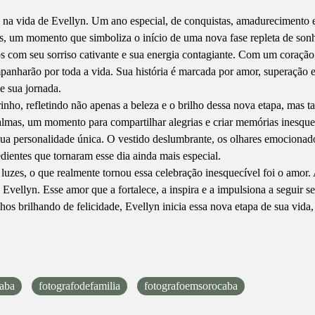
a vida de Evellyn. Um ano especial, de conquistas, amadurecimento e, 
, um momento que simboliza o início de uma nova fase repleta de sonho
com seu sorriso cativante e sua energia contagiante. Com um coração g
panharão por toda a vida. Sua história é marcada por amor, superação e
e sua jornada.
rinho, refletindo não apenas a beleza e o brilho dessa nova etapa, mas
mas, um momento para compartilhar alegrias e criar memórias inesque
sua personalidade única. O vestido deslumbrante, os olhares emocionados
dientes que tornaram esse dia ainda mais especial.
luzes, o que realmente tornou essa celebração inesquecível foi o amor.
e Evellyn. Esse amor que a fortalece, a inspira e a impulsiona a seguir
hos brilhando de felicidade, Evellyn inicia essa nova etapa de sua vida,
aba
fotografodefamilia
fotografoemsorocaba