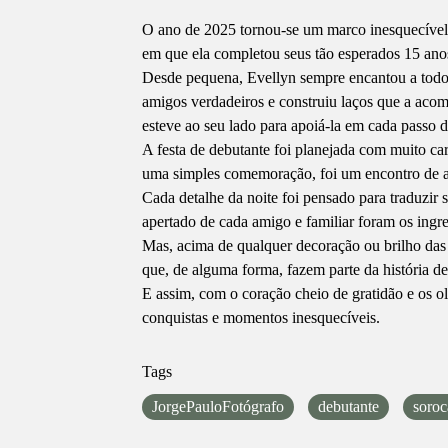
O ano de 2025 tornou-se um marco inesquecível n
em que ela completou seus tão esperados 15 anos
Desde pequena, Evellyn sempre encantou a todos 
amigos verdadeiros e construiu laços que a acom
esteve ao seu lado para apoiá-la em cada passo d
A festa de debutante foi planejada com muito ca
uma simples comemoração, foi um encontro de al
Cada detalhe da noite foi pensado para traduzir 
apertado de cada amigo e familiar foram os ingre
Mas, acima de qualquer decoração ou brilho das 
que, de alguma forma, fazem parte da história d
E assim, com o coração cheio de gratidão e os ol
conquistas e momentos inesquecíveis.
Tags
JorgePauloFotógrafo
debutante
soroc