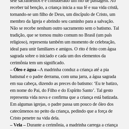
sete sacramentos e é considerado um rito de passagem. Ao
receber tal benção, a criança inicia a sua fé e sua vida cristã,
tornando-se um filho de Deus, um discípulo de Cristo, um
membro da Igreja e abrindo seu caminho para a salvação.
Não se recebe nenhum outro sacramento sem o batismo. Tal
tradição, que se tornou muito comum no Brasil (um país
religioso), representa também um momento de celebração,
ideal para unir familiares e amigos. O rito é feito com água
sagrada sobre o iniciado e cada um dos elementos da
cerimônia tem um significado.
– Óleo e água –
A madrinha conduz a criança até a pia
batismal e o padre derrama, com uma jarra, a água sagrada
em sua cabeça, dizendo as preces do batismo: ‘Eu te batizo,
em nome do Pai, do Filho e do Espírito Santo’. Tal gesto
representa vida nova e confirma que a criança está batizada.
Em algumas igrejas, o padre passa um pouco de óleo dos
catecúmenos no peito da criança, pedindo que a força de
Cristo penetre na vida dela.
– Vela –
Durante a cerimônia, a madrinha carrega a criança