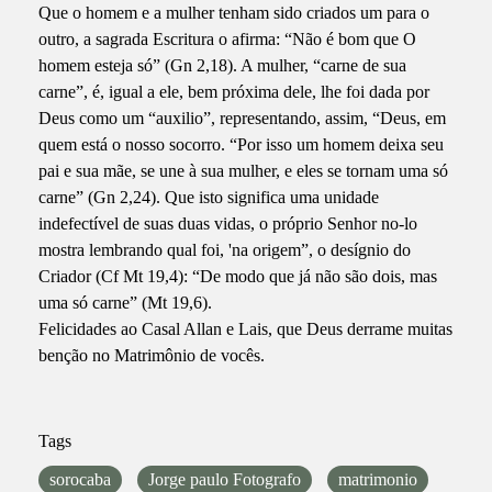
Que o homem e a mulher tenham sido criados um para o
outro, a sagrada Escritura o afirma: “Não é bom que O
homem esteja só” (Gn 2,18). A mulher, “carne de sua
carne”, é, igual a ele, bem próxima dele, lhe foi dada por
Deus como um “auxilio”, representando, assim, “Deus, em
quem está o nosso socorro. “Por isso um homem deixa seu
pai e sua mãe, se une à sua mulher, e eles se tornam uma só
carne” (Gn 2,24). Que isto significa uma unidade
indefectível de suas duas vidas, o próprio Senhor no-lo
mostra lembrando qual foi, 'na origem”, o desígnio do
Criador (Cf Mt 19,4): “De modo que já não são dois, mas
uma só carne” (Mt 19,6).
Felicidades ao Casal Allan e Lais, que Deus derrame muitas
benção no Matrimônio de vocês.
Tags
sorocaba
Jorge paulo Fotografo
matrimonio