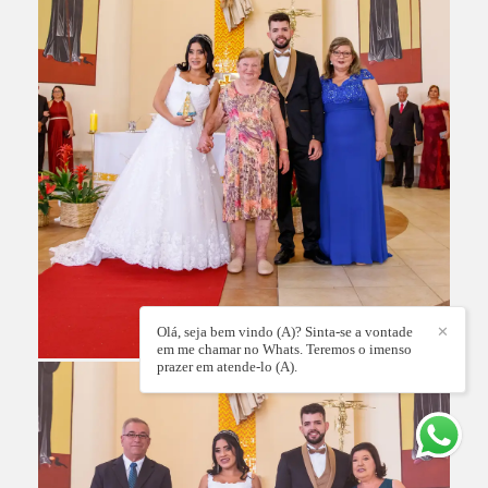
Olá, seja bem vindo (A)? Sinta-se a vontade
✕
em me chamar no Whats. Teremos o imenso
prazer em atende-lo (A).