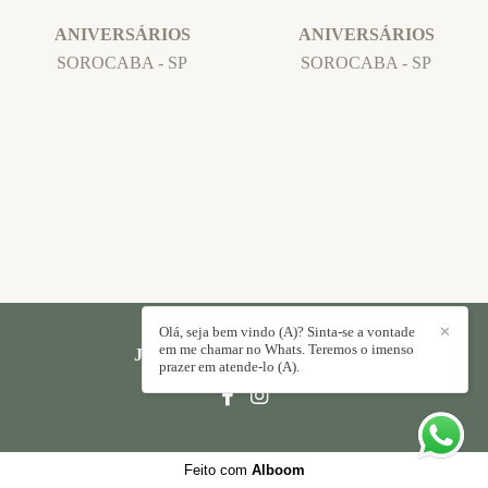
ANIVERSÁRIOS
ANIVERSÁRIOS
SOROCABA - SP
SOROCABA - SP
Olá, seja bem vindo (A)? Sinta-se a vontade
✕
em me chamar no Whats. Teremos o imenso
JORGE PAULO
/
CONTATO
prazer em atende-lo (A).
Feito com
Alboom