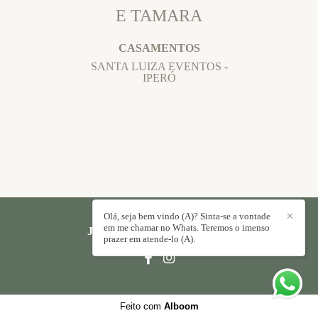
E TAMARA
CASAMENTOS
SANTA LUIZA EVENTOS -
IPERÓ
Olá, seja bem vindo (A)? Sinta-se a vontade
✕
em me chamar no Whats. Teremos o imenso
JORGE PAULO
/
CONTATO
prazer em atende-lo (A).
Feito com
Alboom