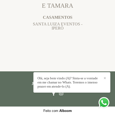
E TAMARA
CASAMENTOS
SANTA LUIZA EVENTOS -
IPERÓ
Olá, seja bem vindo (A)? Sinta-se a vontade
✕
em me chamar no Whats. Teremos o imenso
JORGE PAULO
/
CONTATO
prazer em atende-lo (A).
Feito com
Alboom