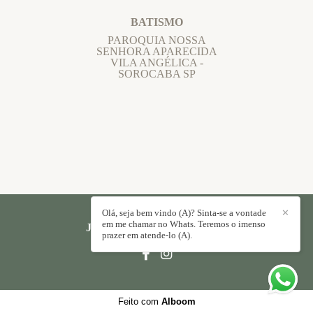
BATISMO
PAROQUIA NOSSA
SENHORA APARECIDA
VILA ANGÉLICA -
SOROCABA SP
Olá, seja bem vindo (A)? Sinta-se a vontade
✕
em me chamar no Whats. Teremos o imenso
JORGE PAULO
/
CONTATO
prazer em atende-lo (A).
Feito com
Alboom