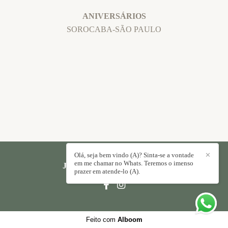
ANIVERSÁRIOS
SOROCABA-SÃO PAULO
Olá, seja bem vindo (A)? Sinta-se a vontade
✕
em me chamar no Whats. Teremos o imenso
JORGE PAULO
/
CONTATO
prazer em atende-lo (A).
Feito com
Alboom