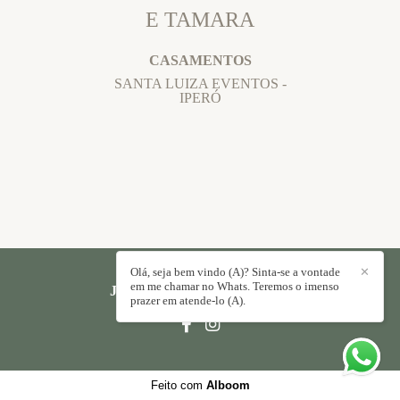
E TAMARA
CASAMENTOS
SANTA LUIZA EVENTOS -
IPERÓ
Olá, seja bem vindo (A)? Sinta-se a vontade
✕
em me chamar no Whats. Teremos o imenso
JORGE PAULO
/
CONTATO
prazer em atende-lo (A).
Feito com
Alboom