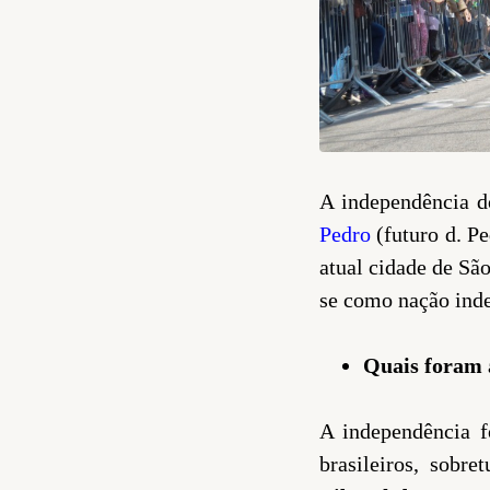
A independência d
Pedro
(futuro d. P
atual cidade de Sã
se como nação ind
Quais foram 
A independência f
brasileiros, sobr