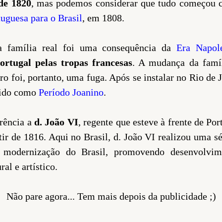
de 1820
, mas podemos considerar que tudo começou
tuguesa para o Brasil
, em 1808.
da família real foi uma consequência da
Era Napol
rtugal pelas tropas francesas
. A mudança da famíl
ro foi, portanto, uma fuga. Após se instalar no Rio de J
cido como
Período Joanino
.
rência a
d. João VI
, regente que esteve à frente de Por
rtir de 1816. Aqui no Brasil, d. João VI realizou uma s
a modernização do Brasil, promovendo desenvolvi
al e artístico.
Não pare agora... Tem mais depois da publicidade ;)