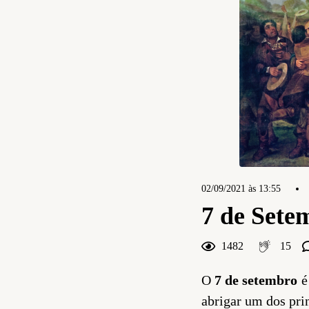
02/09/2021 às 13:55
7 de Sete
1482
15
O
7 de setembro
é
abrigar um dos pri
15
Curtir