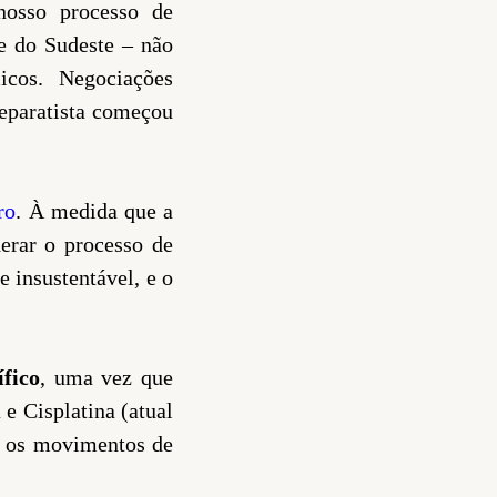
nosso processo de
te do Sudeste – não
micos. Negociações
separatista começou
ro
. À medida que a
derar o processo de
 insustentável, e o
ífico
, uma vez que
e Cisplatina (atual
ar os movimentos de