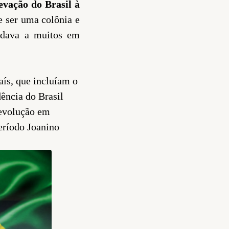
evação do Brasil à
e ser uma colônia e
radava a muitos em
aís, que incluíam o
dência do Brasil
revolução em
eríodo Joanino