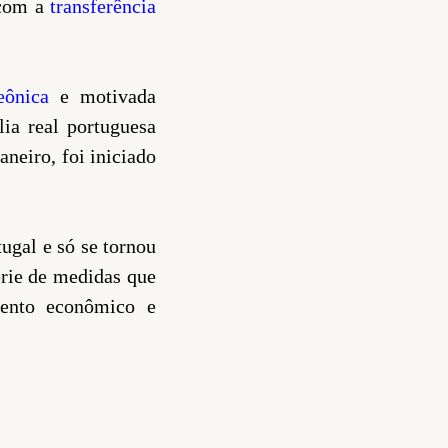
 com a
transferência
eônica
e motivada
ia real portuguesa
aneiro, foi iniciado
tugal e só se tornou
érie de medidas que
mento econômico e