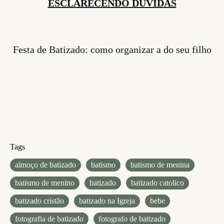
ESCLARECENDO DÚVIDAS
Festa de Batizado: como organizar a do seu filho
Tags
almoço de batizado
batismo
batismo de menina
batismo de menino
batizado
batizado catolico
batizado cristão
batizado na Igreja
bebe
fotografia de batizado
fotografo de batizado