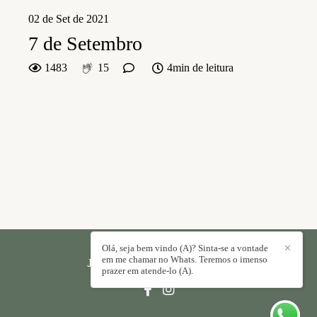
02 de Set de 2021
7 de Setembro
1483
15
4min de leitura
Olá, seja bem vindo (A)? Sinta-se a vontade
✕
em me chamar no Whats. Teremos o imenso
JORGE PAULO
/
CONTATO
prazer em atende-lo (A).