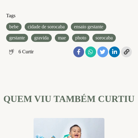
Tags
bebe
cidade de sorocaba
ensaio gestante
gestante
gravida
mae
photo
sorocaba
6
Curtir
QUEM VIU TAMBÉM CURTIU