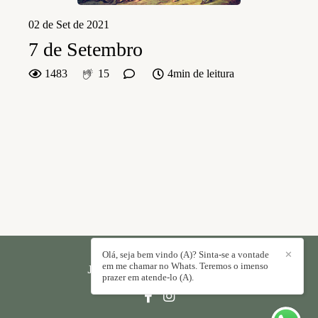
02 de Set de 2021
7 de Setembro
1483
15
4min de leitura
Olá, seja bem vindo (A)? Sinta-se a vontade
✕
em me chamar no Whats. Teremos o imenso
JORGE PAULO
/
CONTATO
prazer em atende-lo (A).